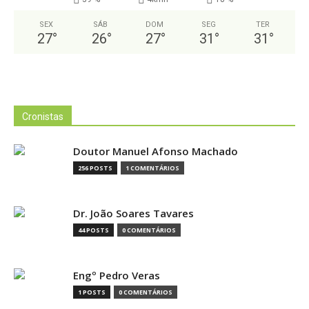
SEX
SÁB
DOM
SEG
TER
27
°
26
°
27
°
31
°
31
°
Cronistas
Doutor Manuel Afonso Machado
256 POSTS
1 COMENTÁRIOS
Dr. João Soares Tavares
44 POSTS
0 COMENTÁRIOS
Engº Pedro Veras
1 POSTS
0 COMENTÁRIOS