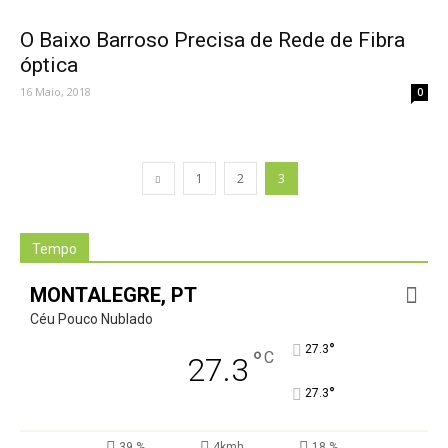
O Baixo Barroso Precisa de Rede de Fibra
óptica
16 Maio, 2018
0
1
2
3
Tempo
MONTALEGRE, PT
Céu Pouco Nublado
°
27.3
°
C
27.3
°
27.3
39 %
4kmh
18 %