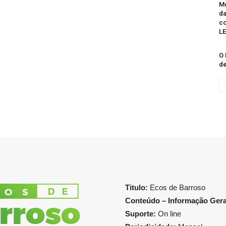
Mo
da
co
LE
O 
de
Titulo:
Ecos de Barroso
Conteúdo – Informação Gera
Suporte:
On line