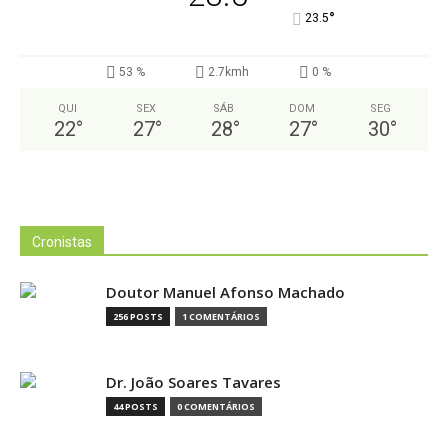
°
23.5
53 %
2.7kmh
0 %
QUI
SEX
SÁB
DOM
SEG
22
°
27
°
28
°
27
°
30
°
Cronistas
Doutor Manuel Afonso Machado
256 POSTS
1 COMENTÁRIOS
Dr. João Soares Tavares
44 POSTS
0 COMENTÁRIOS