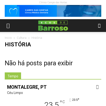
Clínica Campo das Hortas
Inicio
Cultura
História
HISTÓRIA
Não há posts para exibir
Tempo
MONTALEGRE, PT
Céu Limpo
°
23.5
°
C
23.5