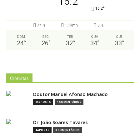
16.2
°
16.2
74 %
1.1kmh
0 %
DOM
SEG
TER
QUA
QUI
24
°
26
°
32
°
34
°
33
°
Cronistas
Doutor Manuel Afonso Machado
256 POSTS
1 COMENTÁRIOS
Dr. João Soares Tavares
44 POSTS
0 COMENTÁRIOS