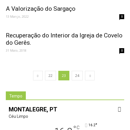
A Valorização do Sargaço
13 Março, 2022
0
Recuperação do Interior da Igreja de Covelo
do Gerês.
31 Maio, 2018
0
22
23
24
Tempo
MONTALEGRE, PT
Céu Limpo
°
16.2
°
C