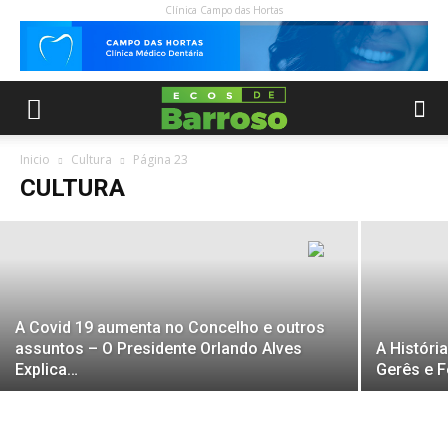
Clínica Campo das Hortas
70º Concurso Pecuário de Gado
Barrosão de Ferral – Montalegre
Inicio
Cultura
Página 23
CULTURA
5 Setembro, 2023
A Covid 19 aumenta no Concelho e outros
assuntos – O Presidente Orlando Alves
A Históri
Explica…
Gerês e F