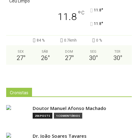
Céu Limpo
°
11.8
°
C
11.8
°
11.8
84 %
0.7kmh
0 %
SEX
SÁB
DOM
SEG
TER
27
°
26
°
27
°
30
°
30
°
Cronistas
Doutor Manuel Afonso Machado
256 POSTS
1 COMENTÁRIOS
Dr. João Soares Tavares