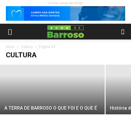
Clínica Campo das Hortas
CARTA DEIXADA POR STEVE JOBS
ANTES DE MORRER
Inicio
Cultura
Página 24
CULTURA
28 Março, 2020
A TERRA DE BARROSO O QUE FOI E O QUE É
História d