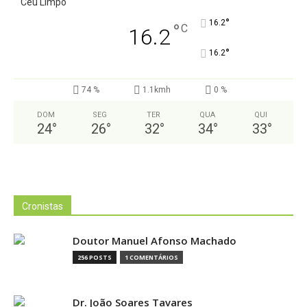
Céu Limpo
°
16.2
°
C
16.2
°
16.2
74 %
1.1kmh
0 %
DOM
SEG
TER
QUA
QUI
24
°
26
°
32
°
34
°
33
°
Cronistas
Doutor Manuel Afonso Machado
256 POSTS
1 COMENTÁRIOS
Dr. João Soares Tavares