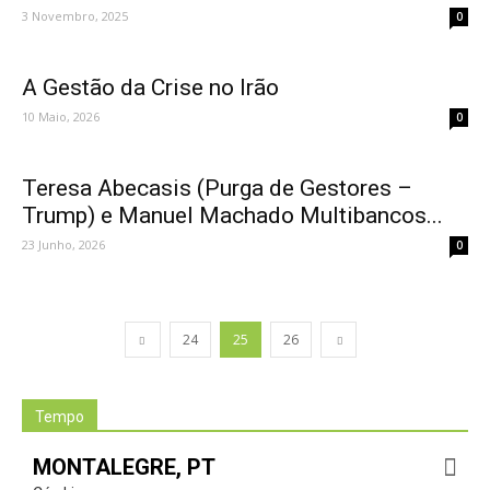
3 Novembro, 2025
0
A Gestão da Crise no Irão
10 Maio, 2026
0
Teresa Abecasis (Purga de Gestores –
Trump) e Manuel Machado Multibancos...
23 Junho, 2026
0
24
25
26
Tempo
MONTALEGRE, PT