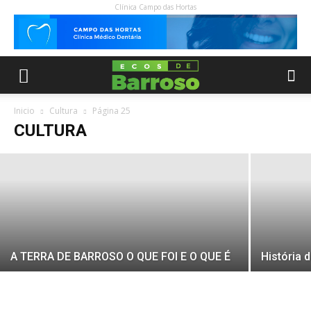
Clínica Campo das Hortas
CARTA DEIXADA POR STEVE JOBS
ANTES DE MORRER
Inicio
Cultura
Página 25
CULTURA
28 Março, 2020
A TERRA DE BARROSO O QUE FOI E O QUE É
História d