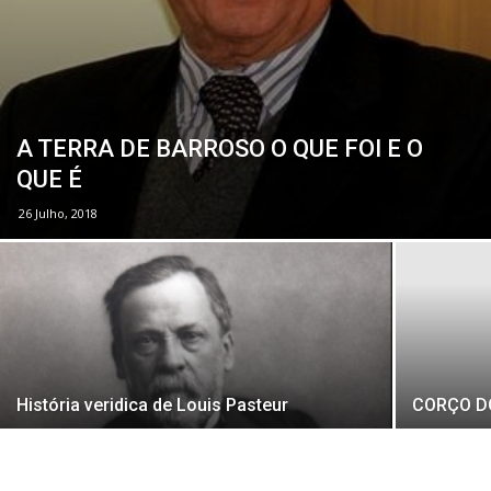
A TERRA DE BARROSO O QUE FOI E O
QUE É
26 Julho, 2018
História veridica de Louis Pasteur
CORÇO DO