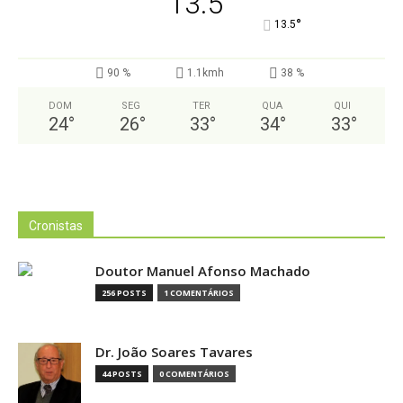
13.5
°
13.5
90 %
1.1kmh
38 %
DOM
SEG
TER
QUA
QUI
24
°
26
°
33
°
34
°
33
°
Cronistas
Doutor Manuel Afonso Machado
256 POSTS
1 COMENTÁRIOS
Dr. João Soares Tavares
44 POSTS
0 COMENTÁRIOS