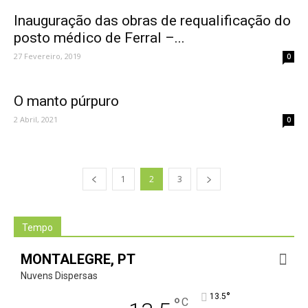
Inauguração das obras de requalificação do
posto médico de Ferral –...
27 Fevereiro, 2019
0
O manto púrpuro
2 Abril, 2021
0
1
2
3
Tempo
MONTALEGRE, PT
Nuvens Dispersas
°
13.5
°
C