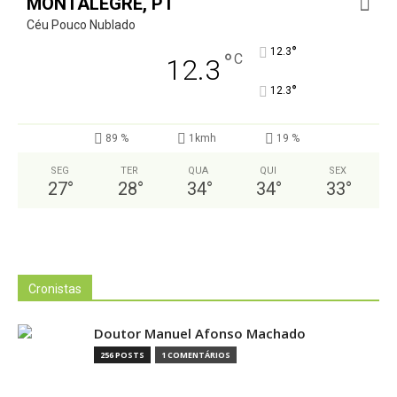
MONTALEGRE, PT
Céu Pouco Nublado
°
12.3
°
C
12.3
°
12.3
89 %
1kmh
19 %
SEG
TER
QUA
QUI
SEX
27
°
28
°
34
°
34
°
33
°
Cronistas
Doutor Manuel Afonso Machado
256 POSTS
1 COMENTÁRIOS