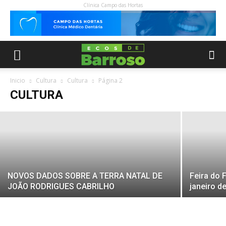
Clínica Campo das Hortas
A História das Freguesias de Covelo do
Gerês e Ferral – Montalegre (1)
Inicio
Cultura
Cultura
Página 2
CULTURA
22 Maio, 2023
NOVOS DADOS SOBRE A TERRA NATAL DE
Feira do 
JOÃO RODRIGUES CABRILHO
janeiro d