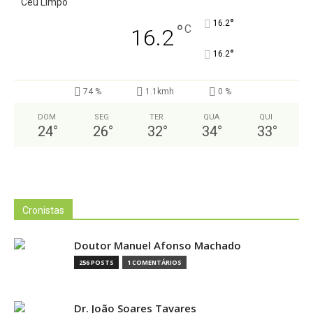
Céu Limpo
°
16.2
°
C
16.2
°
16.2
74 %
1.1kmh
0 %
DOM
SEG
TER
QUA
QUI
24
°
26
°
32
°
34
°
33
°
Cronistas
Doutor Manuel Afonso Machado
256 POSTS
1 COMENTÁRIOS
Dr. João Soares Tavares