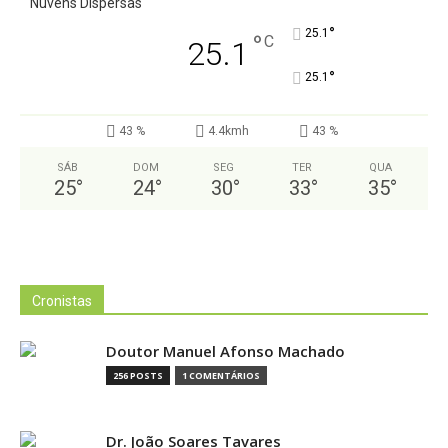
Nuvens Dispersas
°
25.1
°
C
25.1
°
25.1
43 %
4.4kmh
43 %
SÁB
DOM
SEG
TER
QUA
25
°
24
°
30
°
33
°
35
°
Cronistas
Doutor Manuel Afonso Machado
256 POSTS
1 COMENTÁRIOS
Dr. João Soares Tavares