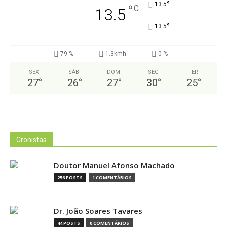
°
13.5
°
C
13.5
°
13.5
79 %
1.3kmh
0 %
SEX
SÁB
DOM
SEG
TER
27
°
26
°
27
°
30
°
25
°
Cronistas
Doutor Manuel Afonso Machado
256 POSTS
1 COMENTÁRIOS
Dr. João Soares Tavares
44 POSTS
0 COMENTÁRIOS