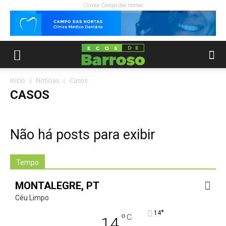
Clínica Campo das Hortas
Inicio
Notícias
Casos
CASOS
Não há posts para exibir
Tempo
MONTALEGRE, PT
Céu Limpo
°
14
°
C
14