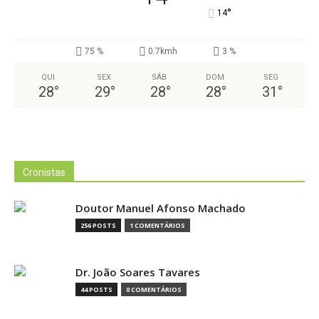
°
14
75 %
0.7kmh
3 %
QUI
SEX
SÁB
DOM
SEG
28
°
29
°
28
°
28
°
31
°
Cronistas
Doutor Manuel Afonso Machado
256 POSTS
1 COMENTÁRIOS
Dr. João Soares Tavares
44 POSTS
0 COMENTÁRIOS