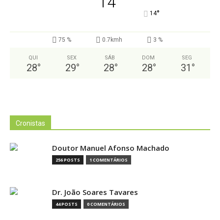
14
°
14
75 %
0.7kmh
3 %
QUI
SEX
SÁB
DOM
SEG
28
°
29
°
28
°
28
°
31
°
Cronistas
Doutor Manuel Afonso Machado
256 POSTS
1 COMENTÁRIOS
Dr. João Soares Tavares
44 POSTS
0 COMENTÁRIOS