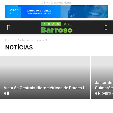
Clínica Campo das Hortas
CARTA DEIXADA POR STEVE JOBS
ANTES DE MORRER
Inicio
Notícias
Página 3
NOTÍCIAS
28 Março, 2020
Jantar d
Vista ás Centrais Hidroelétricas de Frades I
Guimarães
e II
e Ribeiro 