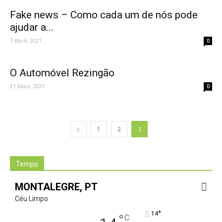
Fake news – Como cada um de nós pode
ajudar a...
7 Abril, 2021
0
O Automóvel Rezingão
21 Maio, 2021
0
1
2
3
Tempo
MONTALEGRE, PT
Céu Limpo
°
14
°
C