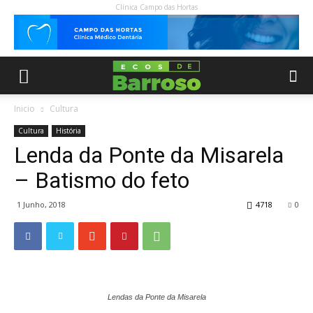
Clínica Campo das Hortas
Inicio
Cultura
Cultura
História
Lenda da Ponte da Misarela
– Batismo do feto
1 Junho, 2018
4718
0
Lendas da Ponte da Misarela