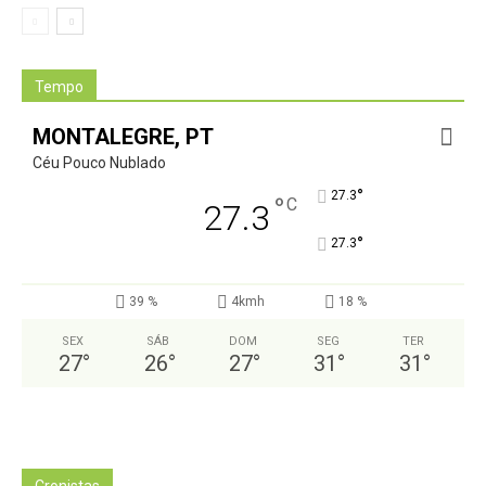
Tempo
MONTALEGRE, PT
Céu Pouco Nublado
°
27.3
°
C
27.3
°
27.3
39 %
4kmh
18 %
SEX
SÁB
DOM
SEG
TER
27
°
26
°
27
°
31
°
31
°