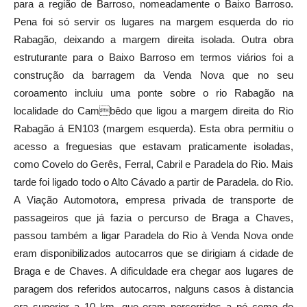
para a região de Barroso, nomeadamente o Baixo Barroso.
Pena foi só servir os lugares na margem esquerda do rio
Rabagão, deixando a margem direita isolada. Outra obra
estruturante para o Baixo Barroso em termos viários foi a
construção da barragem da Venda Nova que no seu
coroamento incluiu uma ponte sobre o rio Rabagão na
localidade do Cambêdo que ligou a margem direita do Rio
Rabagão á EN103 (margem esquerda). Esta obra permitiu o
acesso a freguesias que estavam praticamente isoladas,
como Covelo do Gerês, Ferral, Cabril e Paradela do Rio. Mais
tarde foi ligado todo o Alto Cávado a partir de Paradela. do Rio.
A Viação Automotora, empresa privada de transporte de
passageiros que já fazia o percurso de Braga a Chaves,
passou também a ligar Paradela do Rio à Venda Nova onde
eram disponibilizados autocarros que se dirigiam á cidade de
Braga e de Chaves. A dificuldade era chegar aos lugares de
paragem dos referidos autocarros, nalguns casos à distancia
era superior a 10 km, que eram percorridos a pé como do