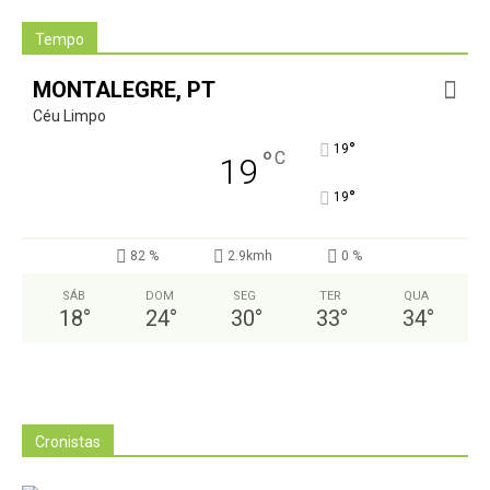
Tempo
MONTALEGRE, PT
Céu Limpo
°
19
°
C
19
°
19
82 %
2.9kmh
0 %
SÁB
DOM
SEG
TER
QUA
18
°
24
°
30
°
33
°
34
°
Cronistas