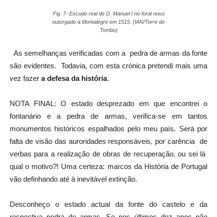
Fig. 7- Escudo real de D. Manuel I no foral novo
outorgado a Montalegre em 1515. (IAN/Torre do
Tombo)
As semelhanças verificadas com a pedra de armas da fonte
são evidentes. Todavia, com esta crónica pretendi mais uma
vez fazer
a defesa da história
.
NOTA FINAL: O estado desprezado em que encontrei o
fontanário e a pedra de armas, verifica-se em tantos
monumentos históricos espalhados pelo meu país. Será por
falta de visão das auroridades responsáveis, por carência de
verbas para a realização de obras de recuperação, ou sei lá
qual o motivo?! Uma certeza: marcos da História de Portugal
vão definhando até à inevitável extinção.
Desconheço o estado actual da fonte do castelo e da
respectiva pedra de armas. Se nos últimos dez anos não