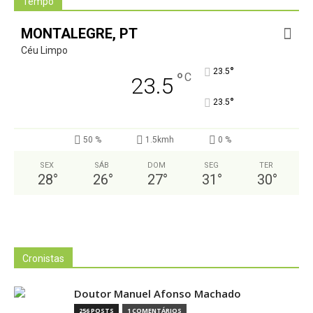
Tempo
MONTALEGRE, PT
Céu Limpo
°
23.5
°
C
23.5
°
23.5
50 %
1.5kmh
0 %
SEX
SÁB
DOM
SEG
TER
28
°
26
°
27
°
31
°
30
°
Cronistas
Doutor Manuel Afonso Machado
256 POSTS
1 COMENTÁRIOS