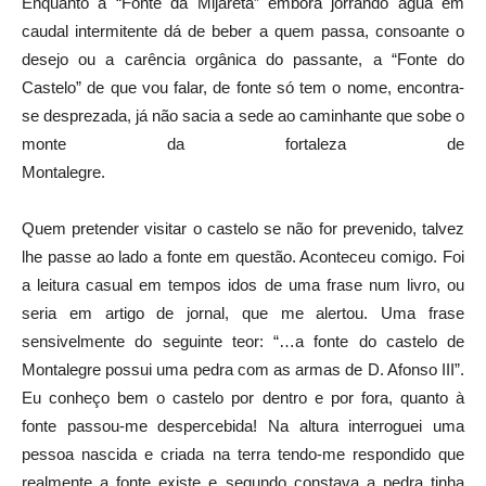
Enquanto a “Fonte da Mijareta” embora jorrando água em
caudal intermitente dá de beber a quem passa, consoante o
desejo ou a carência orgânica do passante, a “Fonte do
Castelo” de que vou falar, de fonte só tem o nome, encontra-
se desprezada, já não sacia a sede ao caminhante que sobe o
monte da fortaleza de
Montalegre.
Quem pretender visitar o castelo se não for prevenido, talvez
lhe passe ao lado a fonte em questão. Aconteceu comigo. Foi
a leitura casual em tempos idos de uma frase num livro, ou
seria em artigo de jornal, que me alertou. Uma frase
sensivelmente do seguinte teor: “…a fonte do castelo de
Montalegre possui uma pedra com as armas de D. Afonso III”.
Eu conheço bem o castelo por dentro e por fora, quanto à
fonte passou-me despercebida! Na altura interroguei uma
pessoa nascida e criada na terra tendo-me respondido que
realmente a fonte existe e segundo constava a pedra tinha