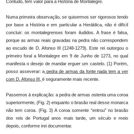
Contudo, tem valor para a História de Montalegre.
Numa primeira observação, se quisermos ser rigorosos tendo
por base a História e em particular a Heráldica, não é difícil
concluir: os montalegrenses foram iludidos. A frase é falsa,
porque as armas reais gravadas na pedra não correspondem
ao escudo de D. Afonso III (1248-1279). Este rei outorgou o
primeiro foral a Montalegre em 9 de Junho de 1273, no qual
manifesta o desejo de mandar erguer um castelo. (1) Porém,
posso asseverar: a
pedra de armas da fonte nada tem a ver
com D. Afonso III,
é seguramente mais recente.
Passemos à explicação: a pedra de armas ostenta uma coroa
superiormente, (Fig. 2) enquanto o brasão real desse monarca
não tem coroa. (Fig. 3) A coroa somente “entrou” no brasão
dos reis de Portugal anos mais tarde, um século e meio
depois, conforme irei documentar.