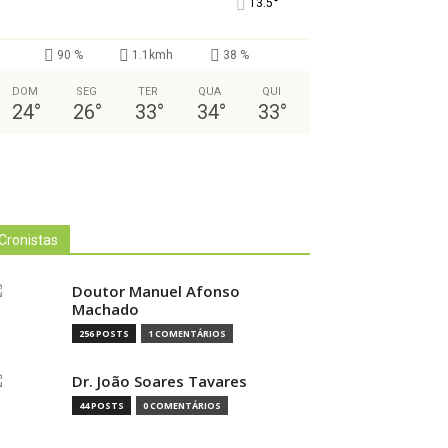
°
13.5
90 %
1.1kmh
38 %
DOM
SEG
TER
QUA
QUI
24
°
26
°
33
°
34
°
33
°
Cronistas
Doutor Manuel Afonso
Machado
256 POSTS
1 COMENTÁRIOS
Dr. João Soares Tavares
44 POSTS
0 COMENTÁRIOS