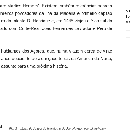
lvaro Martins Homem”. Existem também referências sobre a
Se
imeiros povoadores da ilha da Madeira e primeiro capitão
fo
eiro do Infante D. Henrique e, em 1445 viajou até ao sul do
el
jado com Corte-Real, João Fernandes Lavrador e Pêro de
habitantes dos Açores, que, numa viagem cerca de vinte
anos depois, terão alcançado terras da América do Norte,
assunto para uma próxima história.
al
Fig. 3 – Mapa de Angra do Heroísmo de Jan Huygen van Linschoten,