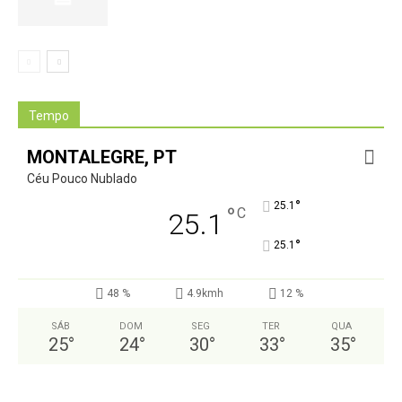
Tempo
MONTALEGRE, PT
Céu Pouco Nublado
°
25.1
°
C
25.1
°
25.1
48 %
4.9kmh
12 %
SÁB
DOM
SEG
TER
QUA
25
°
24
°
30
°
33
°
35
°