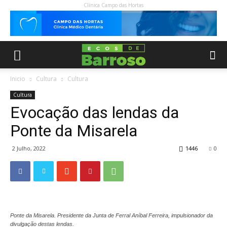
Clínica Campo das Hortas
Inicio
Cultura
Cultura
Cultura
Evocação das lendas da
Ponte da Misarela
2 Julho, 2022
1446
0
Ponte da Misarela. Presidente da Junta de Ferral Aníbal Ferreira, impulsionador da
divulgação destas lendas.