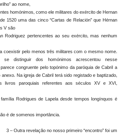
rilho” ao nome,
entes homónimos, como ele militares do exército de Hernan
 de 1520 uma das cinco “Cartas de Relación” que Hérnan
os V são
an Rodriguez pertencentes ao seu exército, mas nenhum
m a coexistir pelo menos três militares com o mesmo nome.
 se distinguir dos homónimos acrescentou nesse
 parece congruente pelo topónimo da paróquia de Cabril a
anexo. Na igreja de Cabril terá sido registado e baptizado,
livros paroquiais referentes aos séculos XV e XVI,
a família Rodrigues de Lapela desde tempos longínquos é
 não é de somenos importância.
3 – Outra revelação no nosso primeiro “encontro” foi um