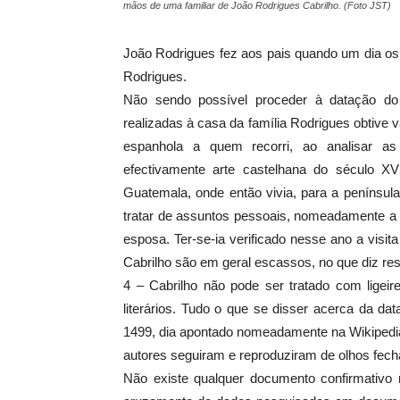
mãos de uma familiar de João Rodrigues Cabrilho. (Foto JST)
João Rodrigues fez aos pais quando um dia os
Rodrigues.
Não sendo possível proceder à datação do 
realizadas à casa da família Rodrigues obtive 
espanhola a quem recorri, ao analisar as 
efectivamente arte castelhana do século XV
Guatemala, onde então vivia, para a penínsu
tratar de assuntos pessoais, nomeadamente a c
esposa. Ter-se-ia verificado nesse ano a visi
Cabrilho são em geral escassos, no que diz re
4 – Cabrilho não pode ser tratado com ligei
literários. Tudo o que se disser acerca da d
1499, dia apontado nomeadamente na Wikipedi
autores seguiram e reproduziram de olhos fec
Não existe qualquer documento confirmativo