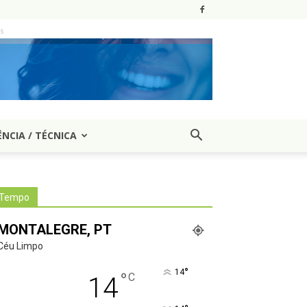
as
ÊNCIA / TÉCNICA
Tempo
MONTALEGRE, PT
Céu Limpo
°
14
°
C
14