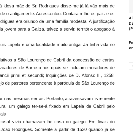
já idosa mãe do Sr. Rodrigues disse-me já lá vão mais de
de o antigamente. Acrescentou: Contaram-lhe os pais e os
A
igues era oriundo de uma família modesta. A justificação
D
 jovem para a Galiza, talvez a servir, território apegado à
(P
Fe
ir. Lapela é uma localidade muito antiga. Já tinha vida no
em
ativos a São Lourenço de Cabril da concessão de cartas
ovoadores de Barroso nos quais se incluíam moradores de
cii primi et secundi; Inquirições de D. Afonso III, 1258,
jo de pastores pertencente à paróquia de São Lourenço de
r nas mesmas serras. Portanto, atravessavam livremente
ura, um galego ter-se-á fixado em Lapela de Cabril pelo
ais
 casal vivia chamavam-lhe casa do galego. Em finais do
 João Rodrigues. Somente a partir de 1520 quando já se