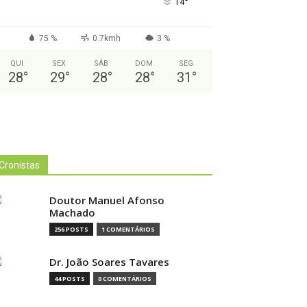
°
14
75 %
0.7kmh
3 %
QUI
SEX
SÁB
DOM
SEG
28
°
29
°
28
°
28
°
31
°
Cronistas
Doutor Manuel Afonso
Machado
256 POSTS
1 COMENTÁRIOS
Dr. João Soares Tavares
44 POSTS
0 COMENTÁRIOS