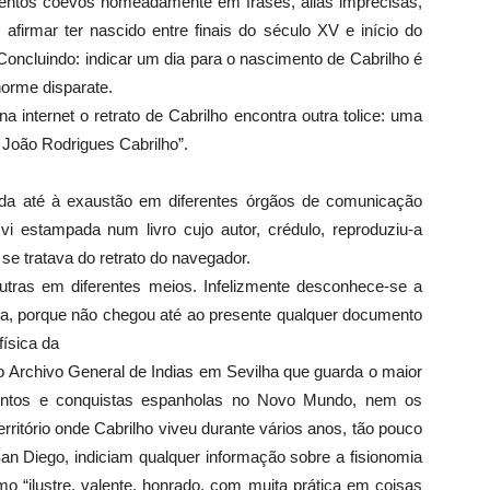
ntos coevos nomeadamente em frases, aliás imprecisas,
afirmar ter nascido entre finais do século XV e início do
Concluindo: indicar um dia para o nascimento de Cabrilho é
norme disparate.
internet o retrato de Cabrilho encontra outra tolice: uma
e João Rodrigues Cabrilho”.
ida até à exaustão em diferentes órgãos de comunicação
 vi estampada num livro cujo autor, crédulo, reproduziu-a
se tratava do retrato do navegador.
tras em diferentes meios. Infelizmente desconhece-se a
nia, porque não chegou até ao presente qualquer documento
física da
Archivo General de Indias em Sevilha que guarda o maior
ntos e conquistas espanholas no Novo Mundo, nem os
ritório onde Cabrilho viveu durante vários anos, tão pouco
an Diego, indiciam qualquer informação sobre a fisionomia
 “ilustre, valente, honrado, com muita prática em coisas