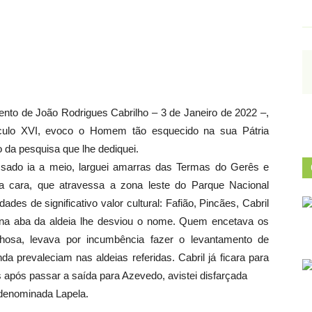
nto de João Rodrigues Cabrilho – 3 de Janeiro de 2022 –,
culo XVI, evoco o Homem tão esquecido na sua Pátria
 da pesquisa que lhe dediquei.
ssado ia a meio, larguei amarras das Termas do Gerês e
ra cara, que atravessa a zona leste do Parque Nacional
des de significativo valor cultural: Fafião, Pincães, Cabril
 na aba da aldeia lhe desviou o nome. Quem encetava os
hosa, levava por incumbência fazer o levantamento de
da prevaleciam nas aldeias referidas. Cabril já ficara para
 após passar a saída para Azevedo, avistei disfarçada
 denominada Lapela.