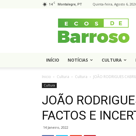
C
14
Quinta-feira, Agosto 6, 202
Montalegre, PT
Ecos
de
Barroso
INÍCIO
NOTÍCIAS
CULTURA
Inicio
Cultura
Cultura
JOÃO RODRIGUES CABRIL
Cultura
JOÃO RODRIGUE
FACTOS E INCE
14 Janeiro, 2022