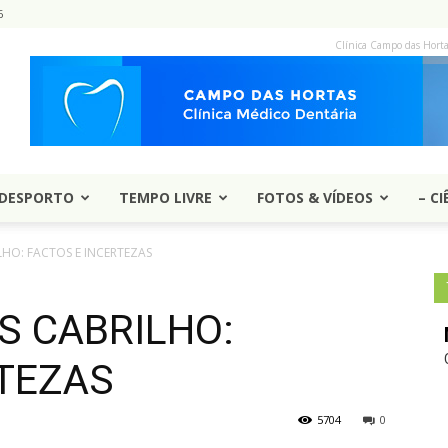
6
Clínica Campo das Hort
DESPORTO
TEMPO LIVRE
FOTOS & VÍDEOS
– CI
HO: FACTOS E INCERTEZAS
S CABRILHO:
RTEZAS
5704
0