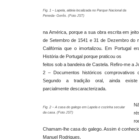
Fig. 1 – Lapela, aldeia localizada no Parque Nacional da
Peneda- Gerês. (Foto JST)
na América, porque a sua obra escrita em jeit
de Setembro de 1541 e 31 de Dezembro do me
Califórnia que o imortalizou. Em Portugal 
História de Portugal porque praticou os
feitos sob a bandeira de Castela. Refiro-me a 
2 – Documentos históricos comprovativos 
Segundo a tradição oral, ainda exis
parcialmente descaracterizada.
Nã
Fig. 2 – A casa do galego em Lapela e cozinha secular
ré
da casa. (Foto JST)
ro
Chamam-lhe casa do galego. Assim é conhecida
Manuel Rodrigues.