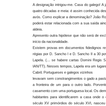
A designação intrigou-me. Casa do galego! A 
quatro décadas e meia: é assim conhecida des
avós. Como explicar a denominação? João Rodr
poderá estar relacionada com a sua saída ainda
aldeia.
Apresento outra hipótese que não será de exclu
início da nacionalidade.
Existem provas em documentos fidedignos rel
régias por D. Sancho I e D. Sancho II a 30 p
Lapela. (… se habere cartas Domini Regis San
IAN/TT). Nesses tempos, Lapela era um lugare
Cabril. Portugueses e galegos vizinhos
levavam sem constrangimentos o gado a pasta
a fronteira de um para o outro lado. Porvent
casamento com uma portuguesa local. Os dem
habitantes para identificarem a casa onde o
século XV primórdios do século XVI, nasceu