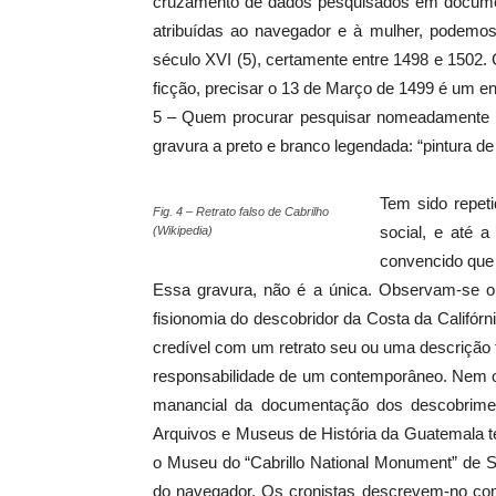
cruzamento de dados pesquisados em docume
atribuídas ao navegador e à mulher, podemos 
século XVI (5), certamente entre 1498 e 1502. 
ficção, precisar o 13 de Março de 1499 é um e
5 – Quem procurar pesquisar nomeadamente na 
gravura a preto e branco legendada: “pintura d
Tem sido repet
Fig. 4 – Retrato falso de Cabrilho
social, e até a
(Wikipedia)
convencido que 
Essa gravura, não é a única. Observam-se ou
fisionomia do descobridor da Costa da Califór
credível com um retrato seu ou uma descrição 
responsabilidade de um contemporâneo. Nem o 
manancial da documentação dos descobrime
Arquivos e Museus de História da Guatemala ter
o Museu do “Cabrillo National Monument” de S
do navegador. Os cronistas descrevem-no como