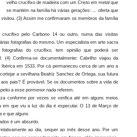
velho crucifixo de madeira com um Cristo em metal que
se mantém na família há várias gerações: … oferta que
 visitou. (3) Assim me confirmaram os membros da família
crucifixo pelo Carbono 14 ou outro, numa das visitas
várias fotografias do mesmo. Um especialista em arte sacra
fotografias do crucifixo, tem opinião que poderá ser
I. (4) Confirma-se documentalmente: Cabrilho viajou da
la Ibérica em 1533. Por cá permaneceu cerca de um ano a
ortejar a sevilhana Beatriz Sanchez de Ortega, sua futura
ta aos pais? É provável. Se os documentos sobre a vida de
speito a esse pormenor nada referem.
reza conforme por vezes se verifica até em alguns meios
ata em que viu a luz do dia é especular. O 13 de Março de
a e que alguns
hados é um absurdo.
 relativamente ao dia, sequer ao mês desse ano. Por um