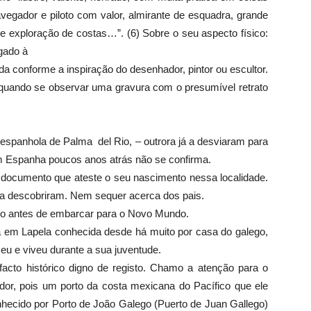
avegador e piloto com valor, almirante de esquadra, grande
exploração de costas…”. (6) Sobre o seu aspecto físico:
gado à
da conforme a inspiração do desenhador, pintor ou escultor.
quando se observar uma gravura com o presumível retrato
 espanhola de Palma del Rio, – outrora já a desviaram para
 em Espanha poucos anos atrás não se confirma.
documento que ateste o seu nascimento nessa localidade.
a descobriram. Nem sequer acerca dos pais.
vido antes de embarcar para o Novo Mundo.
 em Lapela conhecida desde há muito por casa do galego,
u e viveu durante a sua juventude.
cto histórico digno de registo. Chamo a atenção para o
ador, pois um porto da costa mexicana do Pacífico que ele
hecido por Porto de João Galego (Puerto de Juan Gallego)