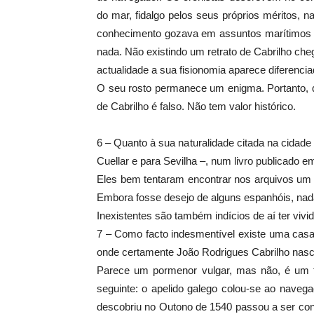
do mar, fidalgo pelos seus próprios méritos, n
conhecimento gozava em assuntos marítimos e 
nada. Não existindo um retrato de Cabrilho che
actualidade a sua fisionomia aparece diferencia
O seu rosto permanece um enigma. Portanto, 
de Cabrilho é falso. Não tem valor histórico.
6 – Quanto à sua naturalidade citada na cidade
Cuellar e para Sevilha –, num livro publicado
Eles bem tentaram encontrar nos arquivos um 
Embora fosse desejo de alguns espanhóis, nad
Inexistentes são também indícios de aí ter vi
7 – Como facto indesmentível existe uma casa
onde certamente João Rodrigues Cabrilho nasce
Parece um pormenor vulgar, mas não, é um fa
seguinte: o apelido galego colou-se ao naveg
descobriu no Outono de 1540 passou a ser con