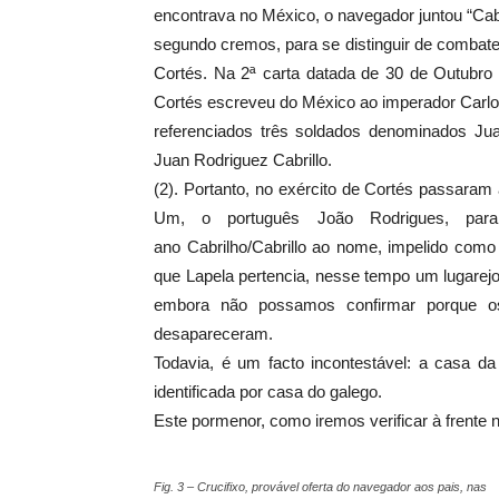
encontrava no México, o navegador juntou “Cab
segundo cremos, para se distinguir de combat
Cortés. Na 2ª carta datada de 30 de Outubro
Cortés escreveu do México ao imperador Carl
referenciados três soldados denominados Ju
Juan Rodriguez Cabrillo.
(2). Portanto, no exército de Cortés passara
Um, o português João Rodrigues, para
ano Cabrilho/Cabrillo ao nome, impelido como
que Lapela pertencia, nesse tempo um lugarejo 
embora não possamos confirmar porque os 
desapareceram.
Todavia, é um facto incontestável: a casa d
identificada por casa do galego.
Este pormenor, como iremos verificar à frente
Fig. 3 – Crucifixo, provável oferta do navegador aos pais, nas