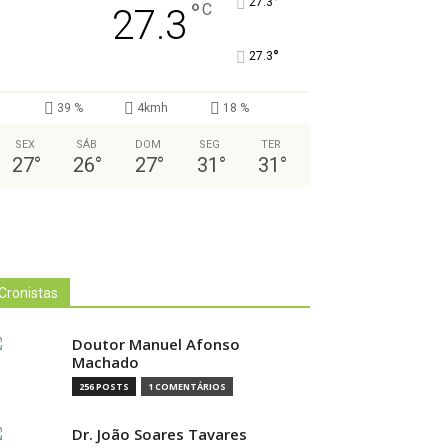
°
27.3
°
C
27.3
°
27.3
39 %
4kmh
18 %
SEX
SÁB
DOM
SEG
TER
27
°
26
°
27
°
31
°
31
°
Cronistas
Doutor Manuel Afonso
Machado
256 POSTS
1 COMENTÁRIOS
Dr. João Soares Tavares