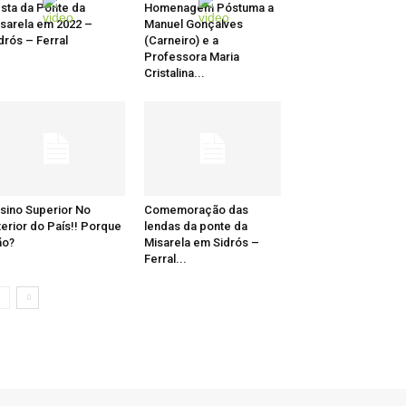
sta da Ponte da
Homenagem Póstuma a
sarela em 2022 –
Manuel Gonçalves
drós – Ferral
(Carneiro) e a
Professora Maria
Cristalina...
sino Superior No
Comemoração das
terior do País!! Porque
lendas da ponte da
ão?
Misarela em Sidrós –
Ferral...