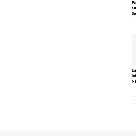
Fe
Mi
Si
En
In
N