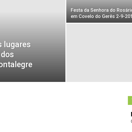
Festa da Senhora do Rosári
em Covelo do Gerês 2-9-20
s lugares
 dos
ontalegre