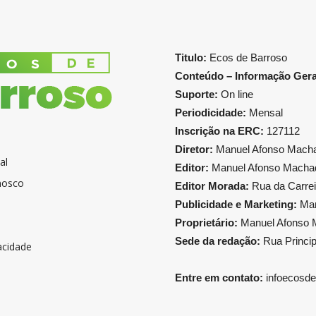
Titulo:
Ecos de Barroso
Conteúdo – Informação Gera
Suporte:
On line
Periodicidade:
Mensal
Inscrição na ERC:
127112
Diretor:
Manuel Afonso Macha
al
Editor:
Manuel Afonso Machad
nosco
Editor Morada:
Rua da Carrei
Publicidade e Marketing:
Man
Proprietário:
Manuel Afonso M
Sede da redação:
Rua Princip
vacidade
Entre em contato:
infoecosd