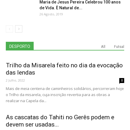
Maria de Jesus Pereira Celebrou 100 anos
de Vida. È Natural de...
26 Agosto, 2019
DESPORTO
All
Futsal
Trilho da Misarela feito no dia da evocação
das lendas
2 Julho, 2022
0
Mais de meia centena de caminheiros solidários, percorreram hoje
o Trilho da misarela, cuja inscrição revertia para as obras a
realizar na Capela da...
As cascatas do Tahiti no Gerês podem e
devem ser usadas...