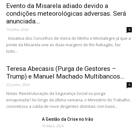
Evento da Misarela adiado devido a
condições meteorológicas adversas. Será
anunciada...
14 Julho, 2026
0
Iniciativa dos Concelhos de Vieira do Minho e Montalegre já que a
ponte da Misarela une as duas margens do Rio Rabagão, faz
todo...
Teresa Abecasis (Purga de Gestores –
Trump) e Manuel Machado Multibancos...
23 Junho, 2026
0
Notas: Reestruturação da Segurança Social ou purga
encapotada? Ao longo da última semana, o Ministério do Trabalho
concretizou a saída de nove dirigentes distritais com base...
A Gestão da Crise no Irão
10 Maio, 2026