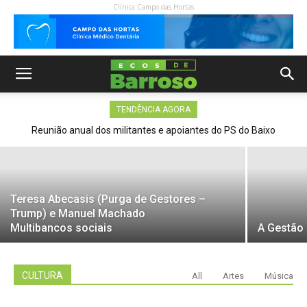
Clínica Campo das Hortas
Evento da Misarela adiado devido a
condições meteorológicas adversas.
Será anunciada nova data quando
estiverem reunidas as condições
necessárias.
TENDÊNCIA AGORA
14 Julho, 2026
Reunião anual dos militantes e apoiantes do PS do Baixo
Barroso em Salto – Montalegre
Teresa Abecasis (Purga de Gestores –
Trump) e Manuel Machado
Multibancos sociais
A Gestão 
CULTURA
All
Artes
Música