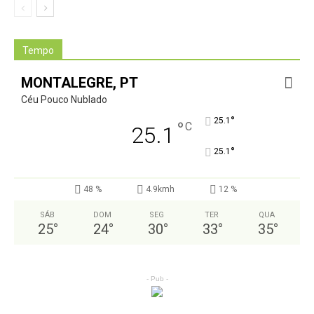
Tempo
MONTALEGRE, PT
Céu Pouco Nublado
°
25.1
°
C
25.1
°
25.1
48 %
4.9kmh
12 %
SÁB
DOM
SEG
TER
QUA
25
°
24
°
30
°
33
°
35
°
- Pub -