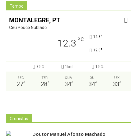
Tempo
MONTALEGRE, PT
Céu Pouco Nublado
°
12.3
°
C
12.3
°
12.3
89 %
1kmh
19 %
SEG
TER
QUA
QUI
SEX
27
°
28
°
34
°
34
°
33
°
Cronistas
Doutor Manuel Afonso Machado