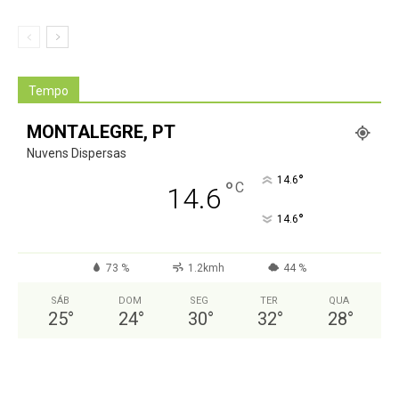
Tempo
MONTALEGRE, PT
Nuvens Dispersas
°
14.6
°
C
14.6
°
14.6
73 %
1.2kmh
44 %
SÁB
DOM
SEG
TER
QUA
25
°
24
°
30
°
32
°
28
°