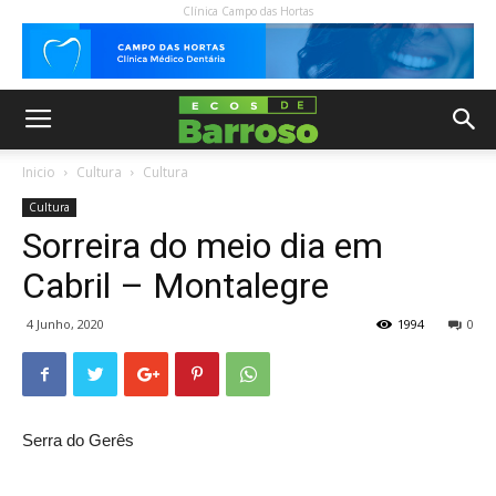
Clínica Campo das Hortas
Inicio
Cultura
Cultura
Cultura
Sorreira do meio dia em
Cabril – Montalegre
4 Junho, 2020
1994
0
Serra do Gerês