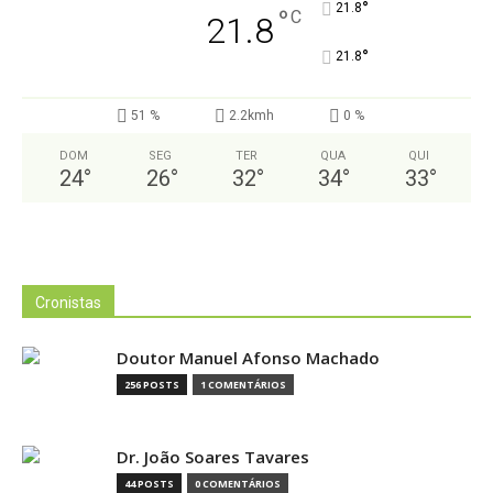
°
21.8
°
C
21.8
°
21.8
51 %
2.2kmh
0 %
DOM
SEG
TER
QUA
QUI
24
°
26
°
32
°
34
°
33
°
Cronistas
Doutor Manuel Afonso Machado
256 POSTS
1 COMENTÁRIOS
Dr. João Soares Tavares
44 POSTS
0 COMENTÁRIOS