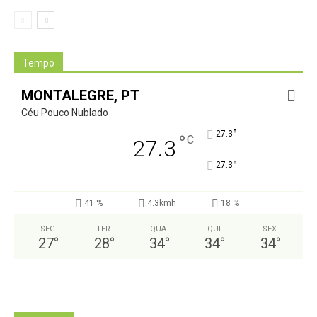
Tempo
MONTALEGRE, PT
Céu Pouco Nublado
°
27.3
°
C
27.3
°
27.3
41 %
4.3kmh
18 %
SEG
TER
QUA
QUI
SEX
27
°
28
°
34
°
34
°
34
°