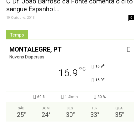
O Dr. João Barroso da Fonte comenta o dito
sangue Espanhol...
19 Outubro, 2018
0
Tempo
MONTALEGRE, PT
Nuvens Dispersas
°
16.9
°
C
16.9
°
16.9
60 %
1.4kmh
30 %
SÁB
DOM
SEG
TER
QUA
25
°
24
°
30
°
33
°
35
°