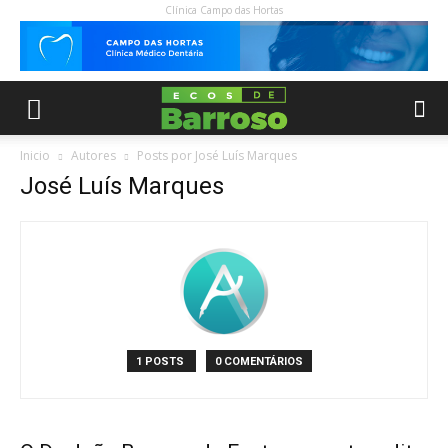
Clínica Campo das Hortas
Inicio
Autores
Posts por José Luís Marques
José Luís Marques
1 POSTS
0 COMENTÁRIOS