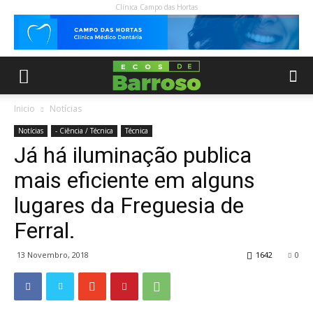
Clínica Campo das Hortas
Inicio
Notícias
Notícias
- Ciência / Técnica
Técnica
Já há iluminação publica
mais eficiente em alguns
lugares da Freguesia de
Ferral.
13 Novembro, 2018
1642
0