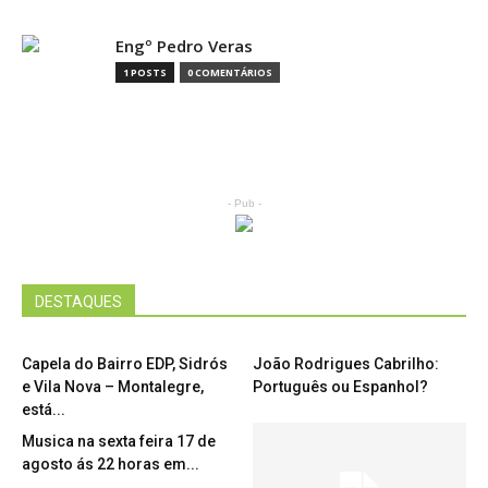
Engº Pedro Veras
1 POSTS
0 COMENTÁRIOS
- Pub -
DESTAQUES
Capela do Bairro EDP, Sidrós
João Rodrigues Cabrilho:
e Vila Nova – Montalegre,
Português ou Espanhol?
está...
Musica na sexta feira 17 de
agosto ás 22 horas em...