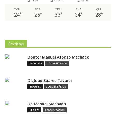
91 %
1.1kmh
87 %
DOM
SEG
TER
QUA
QUI
24
°
26
°
33
°
34
°
28
°
Cronistas
Doutor Manuel Afonso Machado
256 POSTS
1 COMENTÁRIOS
Dr. João Soares Tavares
44 POSTS
0 COMENTÁRIOS
Dr. Manuel Machado
1 POSTS
0 COMENTÁRIOS