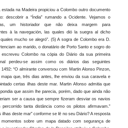
a estada na Madeira propiciou a Colombo outro documento
ão: descobrir a “Índia” rumando a Ocidente. Vejamos o
as, um historiador que não deixa margem para
ntes à la navegación, las quales dió la suegra al dicho
as quales mucho se alegró”. (5) A sogra de Colombo era D.
pertenciam ao marido, o donatário de Porto Santo e sogro do
e escreveu Colombo na cópia do Diário da sua primeira
inal perdeu-se assim como os diários das seguintes
 1492: “O almirante conversou com Martin Alonso Pinzon,
mapa que, três dias antes, lhe enviou da sua caravela e
pintado certas ilhas deste mar. Martin Afonso admitia que
pondia que assim lhe parecia, porém, dado que ainda não
veriam ser a causa que sempre fizeram desviar os navios
percorrido tanta distância como os pilotos afirmavam.”
ilhas deste mar” conforme se lê no seu Diário? A resposta
guns momentos sobre um mapa datado com segurança de