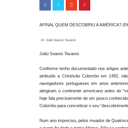
AFINAL QUEM DESCOBRIU A AMÉRICA? (PA
Dr. João Soares Tavares
João Soares Tavares
Conforme tenho documentado nos artigos anter
atribuído a Cristóvão Colombo em 1492, não
navegadores portugueses em anos anteriores
atingiram o continente americano antes do “ve
hoje fala precisamente de um pouco conhecid
Colombo para concretizar o seu “descobriment
Num ano impreciso, pelos meados de Quatroce
a quem foi dado o nome Afonso. Não se conhec