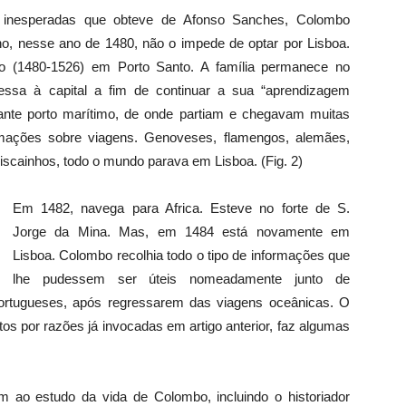
 inesperadas que obteve de Afonso Sanches, Colombo
o, nesse ano de 1480, não o impede de optar por Lisboa.
o (1480-1526) em Porto Santo. A família permanece no
ressa à capital a fim de continuar a sua “aprendizagem
ante porto marítimo, de onde partiam e chegavam muitas
ormações sobre viagens. Genoveses, flamengos, alemães,
iscainhos, todo o mundo parava em Lisboa. (Fig. 2)
Em 1482, navega para Africa. Esteve no forte de S.
Jorge da Mina. Mas, em 1484 está novamente em
Lisboa. Colombo recolhia todo o tipo de informações que
lhe pudessem ser úteis nomeadamente junto de
portugueses, após regressarem das viagens oceânicas. O
os por razões já invocadas em artigo anterior, faz algumas
m ao estudo da vida de Colombo, incluindo o historiador