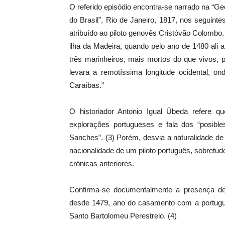
O referido episódio encontra-se narrado na “Ge
do Brasil”, Rio de Janeiro, 1817, nos seguint
atribuído ao piloto genovês Cristóvão Colombo. 
ilha da Madeira, quando pelo ano de 1480 ali
três marinheiros, mais mortos do que vivos,
levara a remotíssima longitude ocidental, o
Caraíbas.”
O historiador Antonio Igual Úbeda refere 
explorações portugueses e fala dos “posible
Sanches”. (3) Porém, desvia a naturalidade d
nacionalidade de um piloto português, sobret
crónicas anteriores.
Confirma-se documentalmente a presença de
desde 1479, ano do casamento com a portugues
Santo Bartolomeu Perestrelo. (4)