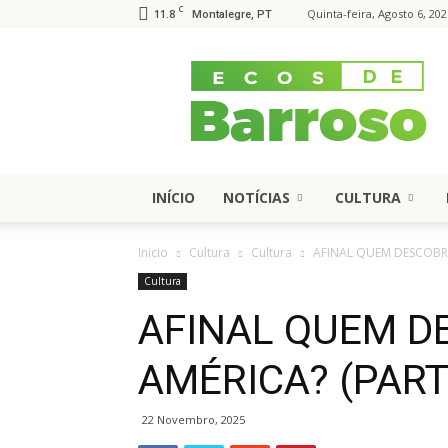
C
11.8
Quinta-feira, Agosto 6, 202
Montalegre, PT
Ecos
de
Barroso
INÍCIO
NOTÍCIAS
CULTURA
Inicio
Cultura
Cultura
AFINAL QUEM DESCOBRIU
Cultura
AFINAL QUEM D
AMÉRICA? (PART
22 Novembro, 2025