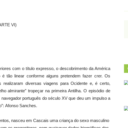
RTE VI)
iores com o título expresso, o descobrimento da América
 é tão linear conforme alguns pretendem fazer crer. Os
 realizaram diversas viagens para Ocidente e, é certo,
lho almirante” tropeçar na primeira Antilha. O episódio de
o navegador português do século XV que deu um impulso a
o”: Afonso Sanches.
ntos, nasceu em Cascais uma criança do sexo masculino
em os progenitores, nem quaisquer dados biográficos dos