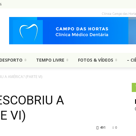
6
Clínica Campo das Hort
DESPORTO
TEMPO LIVRE
FOTOS & VÍDEOS
– CI
 A AMÉRICA? (PARTE VI)
ESCOBRIU A
E VI)
491
0