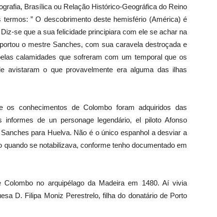
ografia, Brasílica ou Relação Histórico-Geográfica do Reino
es termos: ” O descobrimento deste hemisfério (América) é
Diz-se que a sua felicidade principiara com ele se achar na
 aportou o mestre Sanches, com sua caravela destroçada e
 pelas calamidades que sofreram com um temporal que os
nde avistaram o que provavelmente era alguma das ilhas
que os conhecimentos de Colombo foram adquiridos das
s informes de un personage legendário, el piloto Afonso
e Sanches para Huelva. Não é o único espanhol a desviar a
udo quando se notabilizava, conforme tenho documentado em
 Colombo no arquipélago da Madeira em 1480. Aí vivia
a D. Filipa Moniz Perestrelo, filha do donatário de Porto