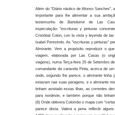
Além do “Diário náutico de Afonso Sanches”, 
importante para lhe alimentar a sua ambiç
testemunho de Bartolomé de Las Cas
especulação: “escrituras y pinturas convenie
Cristóbal Colon, con la vista y leyenda de l
Isabel Perestrelo. As ”escrituras y pinturas” 
Almirante. Vem a propósito reproduzir o qu
viagem, elaborada por Las Casas (o orig
viagens), numa Terça-feira 25 de Setembro de
comandante da caravela Pinta, acerca de um 
onde, segundo lhe parece, o almirante tinha 
estavam nas suas paragens, e o almirante res
tinham avistado essas ilhas, as correntes de
para nordeste, e também porque não tinham 
(6) Onde obtivera Colombo o mapa com “certas 
parece óbvia. Valerá a pena reflectir al