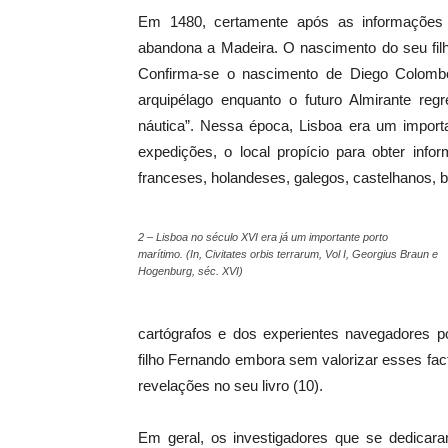
Em 1480, certamente após as informações
abandona a Madeira. O nascimento do seu filh
Confirma-se o nascimento de Diego Colomb
arquipélago enquanto o futuro Almirante reg
náutica”. Nessa época, Lisboa era um import
expedições, o local propício para obter inf
franceses, holandeses, galegos, castelhanos, b
2 – Lisboa no século XVI era já um importante porto
marítimo. (In, Civitates orbis terrarum, Vol I, Georgius Braun e
Hogenburg, séc. XVI)
cartógrafos e dos experientes navegadores 
filho Fernando embora sem valorizar esses fact
revelações no seu livro (10).
Em geral, os investigadores que se dedicara