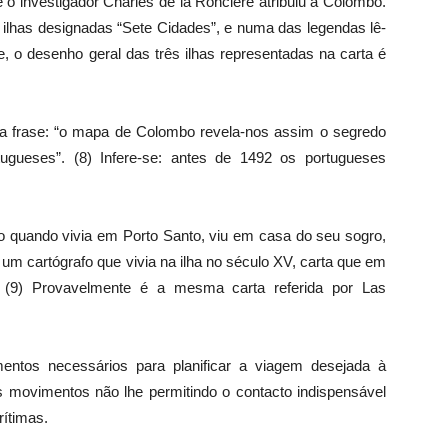
o investigador Charles de la Roncière atribuiu a Colombo.
 ilhas designadas “Sete Cidades”, e numa das legendas lê-
e, o desenho geral das três ilhas representadas na carta é
 a frase: “o mapa de Colombo revela-nos assim o segredo
ugueses”. (8) Infere-se: antes de 1492 os portugueses
 quando vivia em Porto Santo, viu em casa do seu sogro,
 um cartógrafo que vivia na ilha no século XV, carta que em
(9) Provavelmente é a mesma carta referida por Las
ntos necessários para planificar a viagem desejada à
os movimentos não lhe permitindo o contacto indispensável
ítimas.