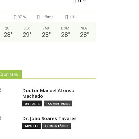
°
11.8
87 %
1.2kmh
1 %
QUI
SEX
SÁB
DOM
SEG
28
°
29
°
28
°
28
°
28
°
Cronistas
Doutor Manuel Afonso
Machado
256 POSTS
1 COMENTÁRIOS
Dr. João Soares Tavares
44 POSTS
0 COMENTÁRIOS