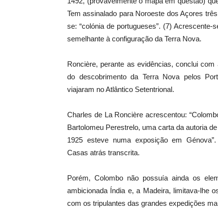
1492, (provavelmente o mapa em questão) que 
Tem assinalado para Noroeste dos Açores três
se: “colónia de portugueses”. (7) Acrescente-s
semelhante à configuração da Terra Nova.
Roncière, perante as evidências, conclui com
do descobrimento da Terra Nova pelos Port
viajaram no Atlântico Setentrional.
Charles de La Roncière acrescentou: “Colombo
Bartolomeu Perestrelo, uma carta da autoria de
1925 esteve numa exposição em Génova”. 
Casas atrás transcrita.
Porém, Colombo não possuía ainda os eleme
ambicionada Índia e, a Madeira, limitava-lhe 
com os tripulantes das grandes expedições mar