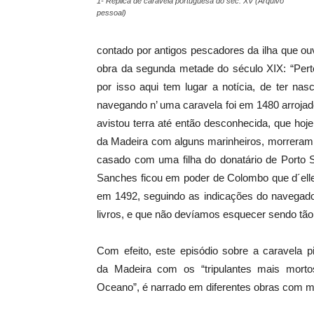
1- Réplica de caravela portuguesa do sec. XV (Arquivo
pessoal)
contado por antigos pescadores da ilha que o
obra da segunda metade do século XIX: “Per
por isso aqui tem lugar a notícia, de ter nas
navegando n’ uma caravela foi em 1480 arrojad
avistou terra até então desconhecida, que hoje
da Madeira com alguns marinheiros, morreram 
casado com uma filha do donatário de Porto S
Sanches ficou em poder de Colombo que d´elle
em 1492, seguindo as indicações do navegado
livros, e que não devíamos esquecer sendo tão h
Com efeito, este episódio sobre a caravela 
da Madeira com os “tripulantes mais mort
Oceano”, é narrado em diferentes obras com m