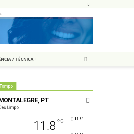
as
ÊNCIA / TÉCNICA
Tempo
MONTALEGRE, PT
Céu Limpo
°
11.8
°
C
11.8