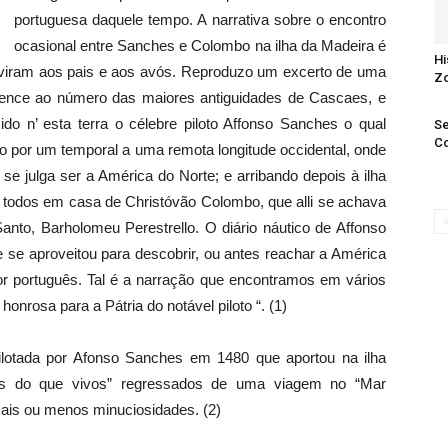
portuguesa daquele tempo. A narrativa sobre o encontro
ocasional entre Sanches e Colombo na ilha da Madeira é
Hi
uviram aos pais e aos avós. Reproduzo um excerto de uma
Zo
tence ao número das maiores antiguidades de Cascaes, e
cido n’ esta terra o célebre piloto Affonso Sanches o qual
Se
Co
o por um temporal a uma remota longitude occidental, onde
 se julga ser a América do Norte; e arribando depois à ilha
todos em casa de Christóvão Colombo, que alli se achava
anto, Barholomeu Perestrello. O diário náutico de Affonso
 se aproveitou para descobrir, ou antes reachar a América
r português. Tal é a narração que encontramos em vários
onrosa para a Pátria do notável piloto “. (1)
pilotada por Afonso Sanches em 1480 que aportou na ilha
os do que vivos” regressados de uma viagem no “Mar
ais ou menos minuciosidades. (2)