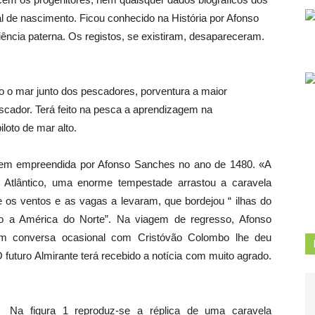
l de nascimento. Ficou conhecido na História por Afonso
ncia paterna. Os registos, se existiram, desapareceram.
 o mar junto dos pescadores, porventura a maior
cador. Terá feito na pesca a aprendizagem na
loto de mar alto.
iagem empreendida por Afonso Sanches no ano de 1480. «A
o Atlântico, uma enorme tempestade arrastou a caravela
e os ventos e as vagas a levaram, que bordejou “ ilhas do
o a América do Norte”. Na viagem de regresso, Afonso
em conversa ocasional com Cristóvão Colombo lhe deu
futuro Almirante terá recebido a notícia com muito agrado.
Na figura 1 reproduz-se a réplica de uma caravela