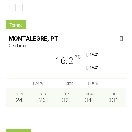
Tempo
MONTALEGRE, PT
Céu Limpo
°
16.2
°
C
16.2
°
16.2
74 %
1.1kmh
0 %
DOM
SEG
TER
QUA
QUI
24
°
26
°
32
°
34
°
33
°