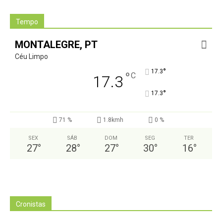
Tempo
MONTALEGRE, PT
Céu Limpo
°
17.3
°
C
17.3
°
17.3
71 %
1.8kmh
0 %
SEX
SÁB
DOM
SEG
TER
27
°
28
°
27
°
30
°
16
°
Cronistas