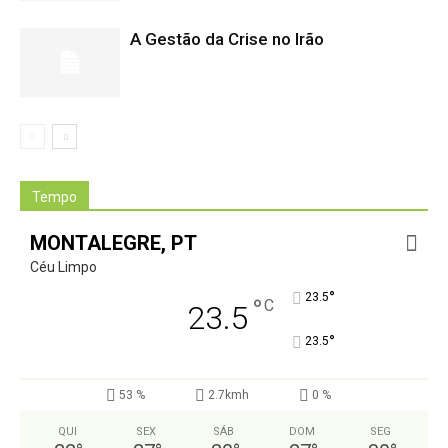
A Gestão da Crise no Irão
Tempo
MONTALEGRE, PT
Céu Limpo
°
23.5
°
C
23.5
°
23.5
53 %
2.7kmh
0 %
QUI
SEX
SÁB
DOM
SEG