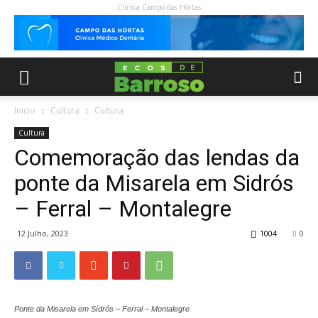
Clínica Campo das Hortas
Inicio
Cultura
Cultura
Cultura
Comemoração das lendas da
ponte da Misarela em Sidrós
– Ferral – Montalegre
12 Julho, 2023
1004
0
Ponte da Misarela em Sídrós – Ferral – Montalegre