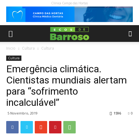
Clínica Campo das Hortas
Inicio
Cultura
Cultura
Cultura
Emergência climática.
Cientistas mundiais alertam
para “sofrimento
incalculável”
5 Novembro, 2019
1596
0