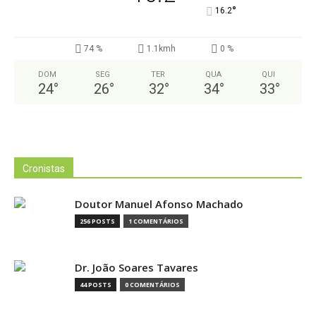
°
16.2
74 %
1.1kmh
0 %
DOM
SEG
TER
QUA
QUI
24
°
26
°
32
°
34
°
33
°
Cronistas
Doutor Manuel Afonso Machado
256 POSTS
1 COMENTÁRIOS
Dr. João Soares Tavares
44 POSTS
0 COMENTÁRIOS