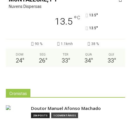
Nuvens Dispersas
°
13.5
°
C
13.5
°
13.5
90 %
1.1kmh
38 %
DOM
SEG
TER
QUA
QUI
24
°
26
°
33
°
34
°
33
°
Cronistas
Doutor Manuel Afonso Machado
256 POSTS
1 COMENTÁRIOS