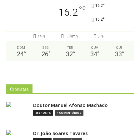
°
16.2
°
C
16.2
°
16.2
74 %
1.1kmh
0 %
DOM
SEG
TER
QUA
QUI
24
°
26
°
32
°
34
°
33
°
Cronistas
Doutor Manuel Afonso Machado
256 POSTS
1 COMENTÁRIOS
Dr. João Soares Tavares