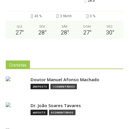
°
28.5
43 %
3.9kmh
0 %
QUI
SEX
SÁB
DOM
SEG
27
°
28
°
28
°
27
°
30
°
Cronistas
Doutor Manuel Afonso Machado
256 POSTS
1 COMENTÁRIOS
Dr. João Soares Tavares
44 POSTS
0 COMENTÁRIOS