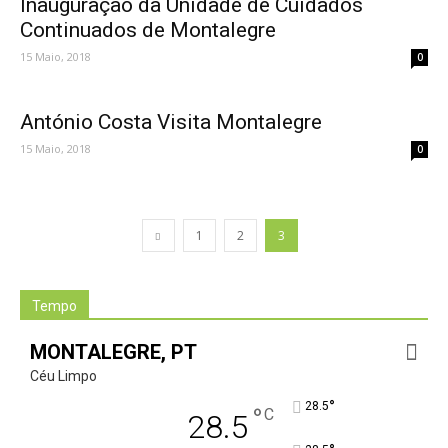
Inauguração da Unidade de Cuidados
Continuados de Montalegre
15 Maio, 2018
0
António Costa Visita Montalegre
15 Maio, 2018
0
1
2
3
Tempo
MONTALEGRE, PT
Céu Limpo
°
28.5
°
C
28.5